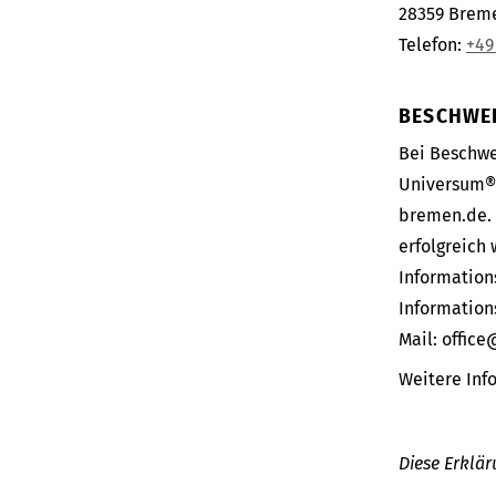
28359 Brem
Telefon:
+49
BESCHWER
Bei Beschwe
Universum® 
bremen.de. 
erfolgreich 
Information
Informations
Mail: offic
Weitere Inf
Diese Erklär